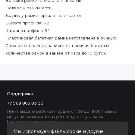
Вставка рамки: стекло или пластик
Подвес у рамки: есть
Задник у рамки: оргалит или картон
Высота профиля: 3.2
Ширина профиля: 5.1
Пластиковая багетная рамка изготовлена в ручную.
Срок изготовления зависит от наличия багета и
количества рамок в заказе от часа до 10 суток.
Поддержка
+7 968 805 93 33
Пункт выдачи работает: будни с 11:00 до 18:00 Письма
могут не приходить на гугл почту: т.к. гугл начал
блокировать ру серверы
Мы используем файлы cookie и другие