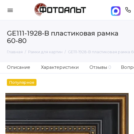
GE111-1928-B пластиковая рамка
60-80
Главная
Рамки для картин
GE111-1928-B пластиковая рамка 
Описание
Характеристики
Отзывы
0
Вопро
Популярное