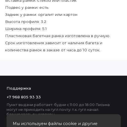
Вставка рамки: стекло или пластик
Подвес у рамки: есть
Задник у рамки: оргалит или картон
Высота профиля: 3.2
Ширина профиля: 5.1
Пластиковая багетная рамка изготовлена в ручную.
Срок изготовления зависит от наличия багета и
количества рамок в заказе от часа до 10 суток.
Поддержка
+7 968 805 93 33
Пункт выдачи работает: будни с 11:00 до 18:00 Письма
могут не приходить на гугл почту: т.к. гугл начал
блокировать ру серверы
Мы используем файлы cookie и другие