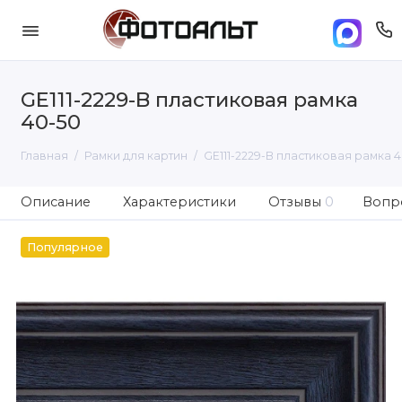
GE111-2229-B пластиковая рамка
40-50
Главная
Рамки для картин
GE111-2229-B пластиковая рамка 4
Описание
Характеристики
Отзывы
0
Вопро
Популярное