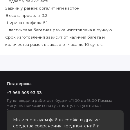
Подвес у рамки: есть
Задник у рамки: оргалит или картон
Высота профиля: 3.2
Ширина профиля: 5.1
Пластиковая багетная рамка изготовлена в ручную.
Срок изготовления зависит от наличия багета и
количества рамок в заказе от часа до 10 суток.
Поддержка
+7 968 805 93 33
Пункт выдачи работает: будни с 11:00 до 18:00 Письма
могут не приходить на гугл почту: т.к. гугл начал
блокировать ру серверы
Мы используем файлы cookie и другие
средства сохранения предпочтений и