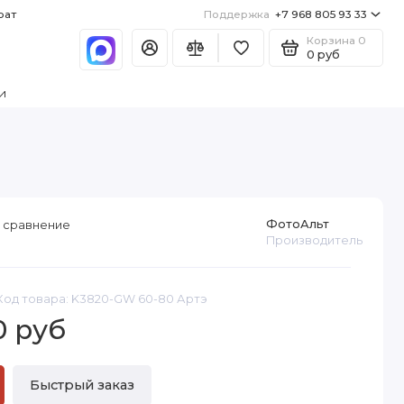
рат
Поддержка
+7 968 805 93 33
Корзина
0
0 руб
и
ФотоАльт
 сравнение
Производитель
Код товара: K3820-GW 60-80 Артэ
0 руб
Быстрый заказ