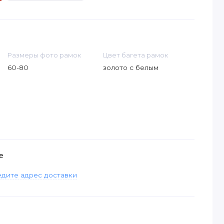
Размеры фото рамок
Цвет багета рамок
60-80
золото с белым
е
дите адрес доставки