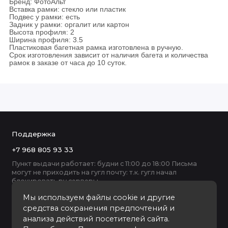
Бренд: ФотоАльт
Вставка рамки: стекло или пластик
Подвес у рамки: есть
Задник у рамки: оргалит или картон
Высота профиля: 2
Ширина профиля: 3.5
Пластиковая багетная рамка изготовлена в ручную.
Срок изготовления зависит от наличия багета и количества
рамок в заказе от часа до 10 суток.
Поддержка
+7 968 805 93 33
Пункт выдачи работает: будни с 11:00 до 18:00 Письма
могут не приходить на гугл почту: т.к. гугл начал
блокировать ру серверы
Мы используем файлы cookie и другие
средства сохранения предпочтений и
анализа действий посетителей сайта.