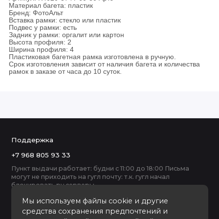
Материал багета: пластик
Бренд: ФотоАльт
Вставка рамки: стекло или пластик
Подвес у рамки: есть
Задник у рамки: оргалит или картон
Высота профиля: 2
Ширина профиля: 4
Пластиковая багетная рамка изготовлена в ручную.
Срок изготовления зависит от наличия багета и количества
рамок в заказе от часа до 10 суток.
Поддержка
+7 968 805 93 33
Пункт выдачи работает: будни с 11:00 до 18:00 Письма
могут не приходить на гугл почту: т.к. гугл начал
блокировать ру серверы
Мы используем файлы cookie и другие
средства сохранения предпочтений и