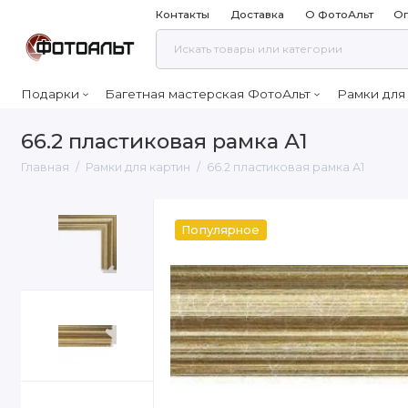
Контакты
Доставка
О ФотоАльт
Оп
Подарки
Багетная мастерская ФотоАльт
Рамки для
66.2 пластиковая рамка А1
Главная
Рамки для картин
66.2 пластиковая рамка А1
Популярное