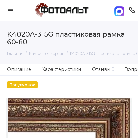
K4020A-315G пластиковая рамка
60-80
Главная
Рамки для картин
K4020A-315G пластиковая рамка 
Описание
Характеристики
Отзывы
0
Вопро
Популярное