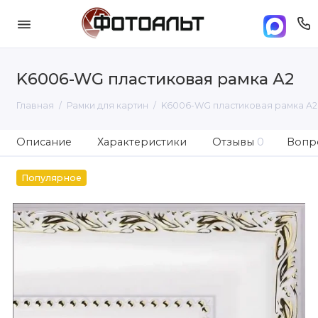
K6006-WG пластиковая рамка А2
Главная
Рамки для картин
K6006-WG пластиковая рамка А2
Описание
Характеристики
Отзывы
0
Вопро
Популярное