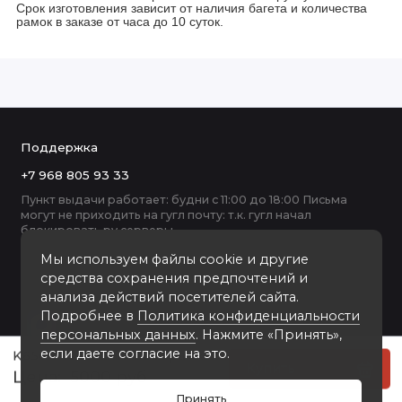
Срок изготовления зависит от наличия багета и количества
рамок в заказе от часа до 10 суток.
Поддержка
+7 968 805 93 33
Пункт выдачи работает: будни с 11:00 до 18:00 Письма
могут не приходить на гугл почту: т.к. гугл начал
блокировать ру серверы
Мы используем файлы cookie и другие
средства сохранения предпочтений и
анализа действий посетителей сайта.
Подробнее в
Политика конфиденциальности
персональных данных
. Нажмите «Принять»,
если даете согласие на это.
K6504-W пластиковая рамка А2
Купить
5000 руб
Принять