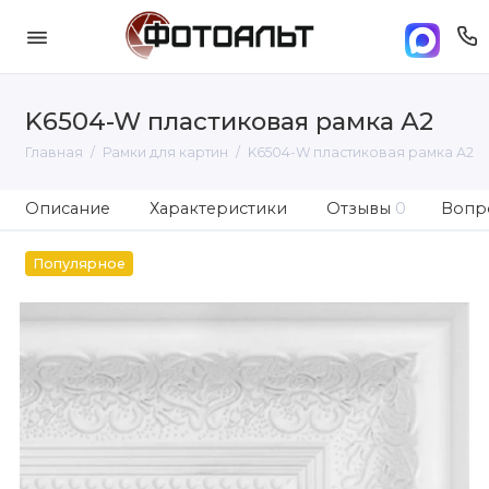
K6504-W пластиковая рамка А2
Главная
Рамки для картин
K6504-W пластиковая рамка А2
Описание
Характеристики
Отзывы
0
Вопро
Популярное