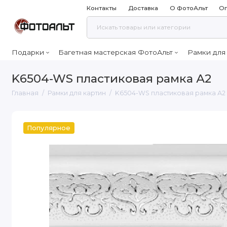
Контакты
Доставка
О ФотоАльт
Оп
Подарки
Багетная мастерская ФотоАльт
Рамки для
K6504-WS пластиковая рамка А2
Главная
Рамки для картин
K6504-WS пластиковая рамка А2
Популярное