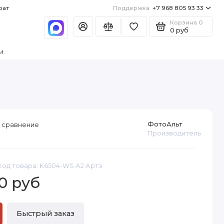
рат
Поддержка
+7 968 805 93 33
Корзина
0
0 руб
и
ФотоАльт
 сравнение
Производитель
Код товара: K6504-WS А2 Артэ
0 руб
Быстрый заказ