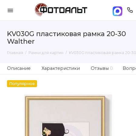
KV030G пластиковая рамка 20-30
Walther
Главная
Рамки для картин
KV030G пластиковая рамка 20-30
Описание
Характеристики
Отзывы
0
Вопро
Популярное