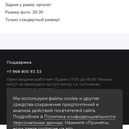
Задник у рамки: оргалит
Размер фото: 20-30
Только стандартный размер!
Поддержка
+7 968 805 93 33
Пункт выдачи работает: будни с 11:00 до 18:00 Письма
могут не приходить на гугл почту: т.к. гугл начал
блокировать ру серверы
Мы используем файлы cookie и другие
средства сохранения предпочтений и
анализа действий посетителей сайта.
Подробнее в
Политика конфиденциальности
персональных данных
. Нажмите «Принять»,
если даете согласие на это.