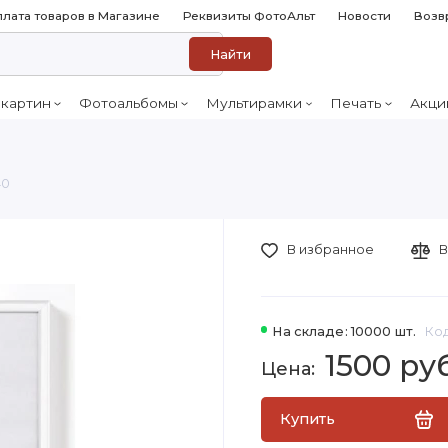
лата товаров в Магазине
Реквизиты ФотоАльт
Новости
Возв
Найти
 картин
Фотоальбомы
Мультирамки
Печать
Акци
40
В избранное
В
На складе: 10000 шт.
Код
1500 ру
Купить