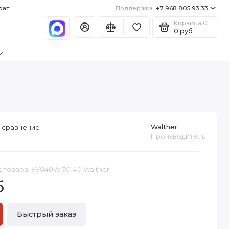
рат
Поддержка
+7 968 805 93 33
Корзина
0
0 руб
и
Walther
 сравнение
Производитель
 товара: KV040W 30-40 Walther
б
Быстрый заказ