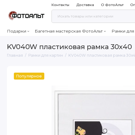
Контакты
Доставка
О ФотоАльт
Оп
Подарки
Багетная мастерская ФотоАльт
Рамки для
KV040W пластиковая рамка 30х40
Главная
Рамки для картин
KV040W пластиковая рамка 30х
Популярное