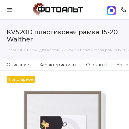
KV520D пластиковая рамка 15-20
Walther
Главная
Рамки для картин
KV520D пластиковая рамка 15-20 
Описание
Характеристики
Отзывы
0
Вопро
Популярное