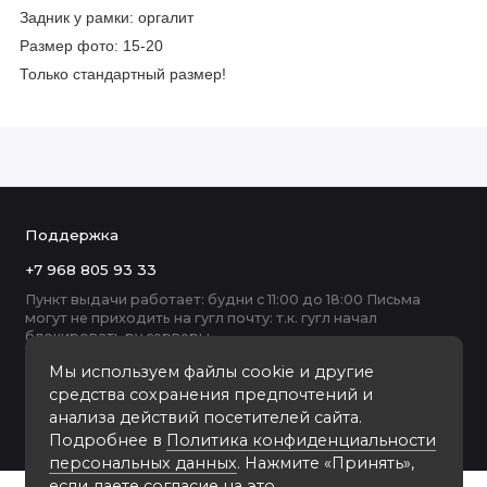
Задник у рамки: оргалит
Размер фото: 15-20
Только стандартный размер!
Поддержка
+7 968 805 93 33
Пункт выдачи работает: будни с 11:00 до 18:00 Письма
могут не приходить на гугл почту: т.к. гугл начал
блокировать ру серверы
Мы используем файлы cookie и другие
средства сохранения предпочтений и
анализа действий посетителей сайта.
Подробнее в
Политика конфиденциальности
персональных данных
. Нажмите «Принять»,
если даете согласие на это.