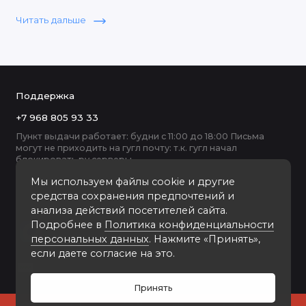
Металлические рамки 20х25 ФотоАльт изготовлены в
Читать дальше
ручную на Итальянском оборудовании, мы продаём
металлические рамки 20х25 для фото оптом и в
розницу.
Поддержка
+7 968 805 93 33
Пункт выдачи работает: будни с 11:00 до 18:00 Письма
могут не приходить на гугл почту: т.к. гугл начал
блокировать ру серверы
Мы используем файлы cookie и другие
средства сохранения предпочтений и
анализа действий посетителей сайта.
Подробнее в
Политика конфиденциальности
персональных данных
. Нажмите «Принять»,
если даете согласие на это.
Принять
0