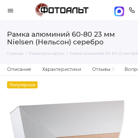
Рамка алюминий 60-80 23 мм
Nielsen (Нельсон) серебро
Главная
Рамки для картин
Рамка алюминий 60-80 23 мм Niel
Описание
Характеристики
Отзывы
0
Вопро
Популярное