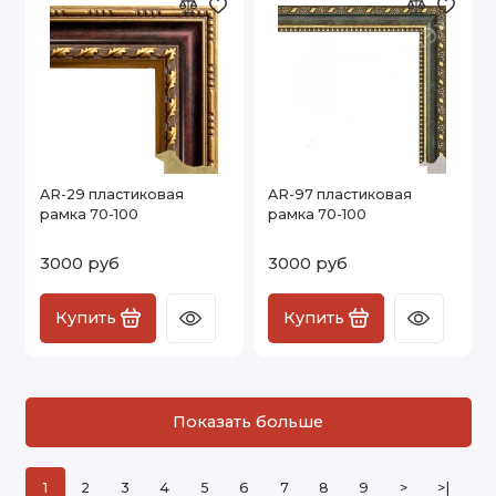
AR-29 пластиковая
AR-97 пластиковая
рамка 70-100
рамка 70-100
3000 руб
3000 руб
Купить
Купить
Показать больше
1
2
3
4
5
6
7
8
9
>
>|