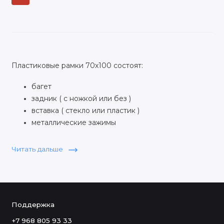
Пластиковые рамки 70х100 состоят:
багет
задник ( с ножкой или без )
вставка ( стекло или пластик )
металлические зажимы
Пластиковые рамки 70х100 большие ФотоАльт
Читать дальше
изготовлены в ручную на Итальянском оборудовании,
мы продаём пластиковые рамки 70 на 100 для картин
оптом и в розницу.
Поддержка
+7 968 805 93 33