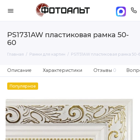
PS1731AW пластиковая рамка 50-
60
Главная
Рамки для картин
PS1731AW пластиковая рамка 50-
Описание
Характеристики
Отзывы
0
Вопро
Популярное