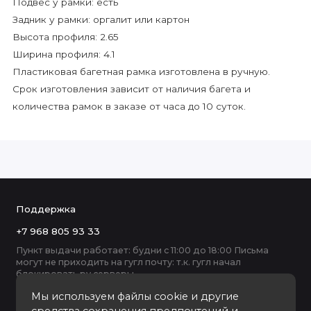
Подвес у рамки: есть
Задник у рамки: оргалит или картон
Высота профиля: 2.65
Ширина профиля: 4.1
Пластиковая багетная рамка изготовлена в ручную.
Срок изготовления зависит от наличия багета и
количества рамок в заказе от часа до 10 суток.
Поддержка
+7 968 805 93 33
Пункт выдачи работает: будни с 11:00 до 18:00 Письма
могут не приходить на гугл почту: т.к. гугл начал
блокировать ру серверы
Мы используем файлы cookie и другие
средства сохранения предпочтений и