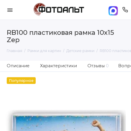
RB100 пластиковая рамка 10х15
Zep
Главная
Рамки для картин
Детские рамки
RB100 пластиков
Описание
Характеристики
Отзывы
0
Вопро
Популярное