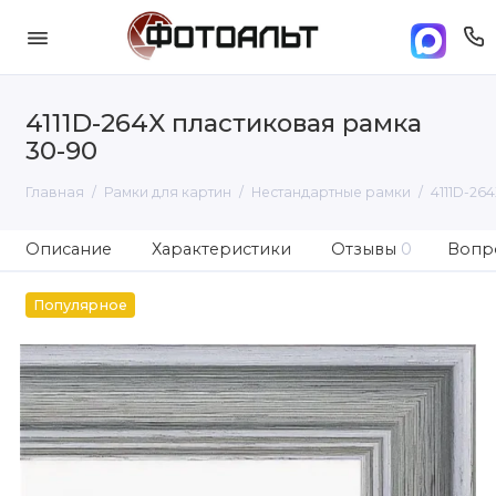
4111D-264X пластиковая рамка
30-90
Главная
Рамки для картин
Нестандартные рамки
4111D-26
Описание
Характеристики
Отзывы
0
Вопро
Популярное