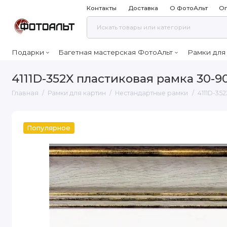
Контакты
Доставка
О ФотоАльт
Оп
Подарки
Багетная мастерская ФотоАльт
Рамки для
4111D-352X пластиковая рамка 30-9
Главная
Рамки для картин
Нестандартные рамки
4111D-35
Популярное