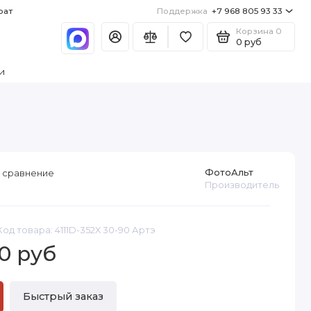
рат
Поддержка
+7 968 805 93 33
Корзина
0
0 руб
и
ФотоАльт
 сравнение
Производитель
Код товара: 4111D-352X 30-90 Артэ
0 руб
Быстрый заказ