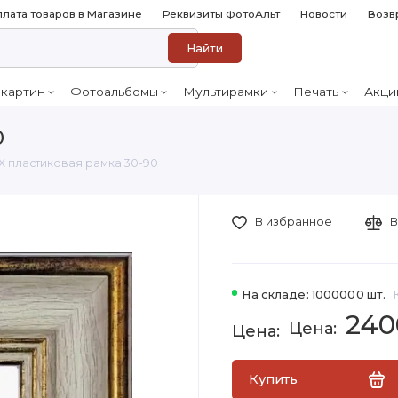
лата товаров в Магазине
Реквизиты ФотоАльт
Новости
Возв
Найти
 картин
Фотоальбомы
Мультирамки
Печать
Акци
0
2X пластиковая рамка 30-90
В избранное
В
На складе: 1000000 шт.
240
Купить