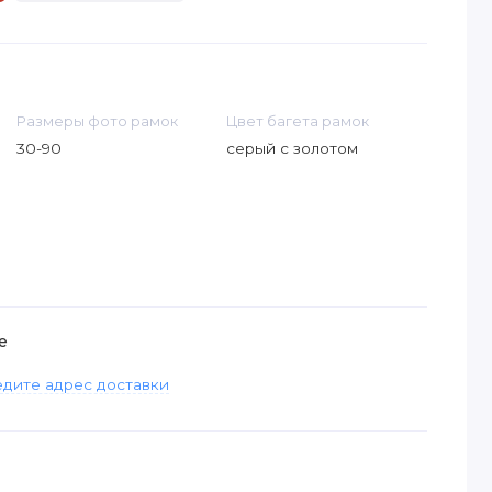
Размеры фото рамок
Цвет багета рамок
30-90
серый с золотом
е
дите адрес доставки