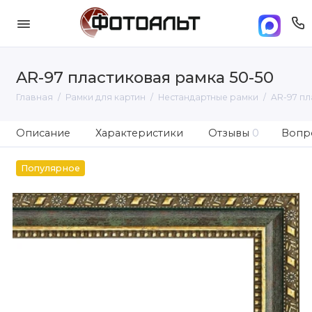
AR-97 пластиковая рамка 50-50
Главная
Рамки для картин
Нестандартные рамки
AR-97 пл
Описание
Характеристики
Отзывы
0
Вопро
Популярное