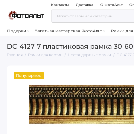
Контакты
Доставка
О ФотоАльт
Оп
Подарки
Багетная мастерская ФотоАльт
Рамки для
DC-4127-7 пластиковая рамка 30-60
Главная
Рамки для картин
Нестандартные рамки
DC-4127-
Популярное