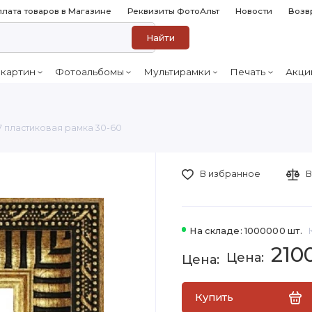
лата товаров в Магазине
Реквизиты ФотоАльт
Новости
Возв
Найти
 картин
Фотоальбомы
Мультирамки
Печать
Акци
7 пластиковая рамка 30-60
В избранное
В
На складе: 1000000 шт.
210
Купить