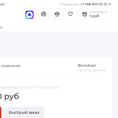
рат
Поддержка
+7 968 805 93 33
Корзина
0
0 руб
и
ФотоАльт
 сравнение
Производитель
Код товара: DC-4127-7 30-60 Артэ
0 руб
Быстрый заказ