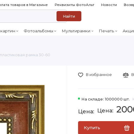
лата товаров в Магазине
Реквизиты ФотоАльт
Новости
Возв
Найти
 картин
Фотоальбомы
Мультирамки
Печать
Акци
 пластиковая рамка 30-60
В избранное
В
На складе: 1000000 шт.
200
Купить