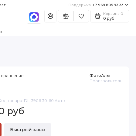
рат
Поддержка
+7 968 805 93 33
Корзина
0
0 руб
и
ФотоАльт
 сравнение
Производитель
Код товара: DL-3906 30-60 Артэ
0 руб
Быстрый заказ