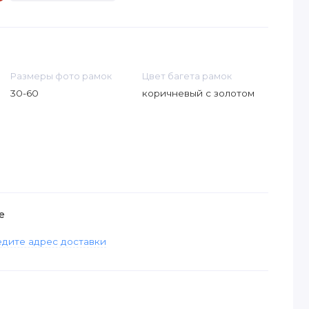
Размеры фото рамок
Цвет багета рамок
30-60
коричневый с золотом
е
дите адрес доставки