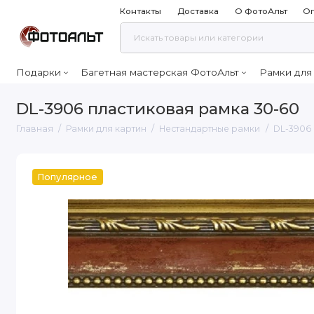
Контакты
Доставка
О ФотоАльт
Оп
Подарки
Багетная мастерская ФотоАльт
Рамки для
DL-3906 пластиковая рамка 30-60
Главная
Рамки для картин
Нестандартные рамки
DL-3906
Популярное