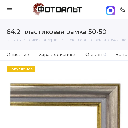
64.2 пластиковая рамка 50-50
Главная
Рамки для картин
Нестандартные рамки
64.2 пла
Описание
Характеристики
Отзывы
0
Вопро
Популярное