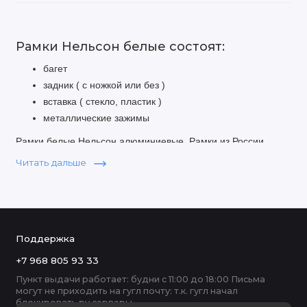
Рамки Нельсон белые состоят:
багет
задник ( с ножкой или без )
вставка ( стекло, пластик )
металлические зажимы
Рамки белые Нельсон алюминиевые
. Рамки из России
оптом и в розницу с доставкой от 500 руб.
Читать дальше
Поддержка
+7 968 805 93 33
Пункт выдачи работает: будни с 11:00 до 18:00 Письма
могут не приходить на гугл почту: т.к. гугл начал
блокировать ру серверы