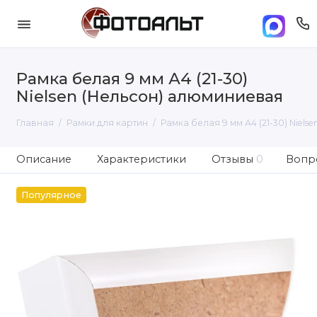
Рамка белая 9 мм А4 (21-30)
Nielsen (Нельсон) алюминиевая
Главная
Рамки для картин
Рамка белая 9 мм А4 (21-30) Niel
Описание
Характеристики
Отзывы
0
Вопро
Популярное