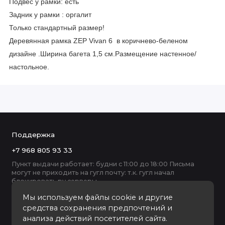
Подвес у рамки: есть
Задник у рамки : оргалит
Только стандартный размер!
Деревянная рамка ZEP Vivan 6 в коричнево-беленом
дизайне .Ширина багета 1,5 см.Размещение настенное/
настольное.
Поддержка
+7 968 805 93 33
Пункт выдачи работает: будни с 11:00 до 18:00 Письма
могут не приходить на гугл почту: т.к. гугл начал
блокировать ру серверы
Мы используем файлы cookie и другие
средства сохранения предпочтений и
анализа действий посетителей сайта.