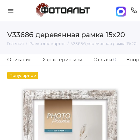
V33686 деревянная рамка 15х20
Главная
Рамки для картин
V33686 деревянная рамка 15х20
Описание
Характеристики
Отзывы
0
Вопро
Популярное