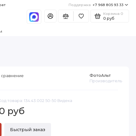
рат
Поддержка
+7 968 805 93 33
Корзина
0
0 руб
и
ФотоАльт
 сравнение
Производитель
Код товара: 134.43.002 50-50 Видека
0 руб
Быстрый заказ