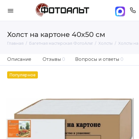
Холст на картоне 40х50 см
Главная
Багетная мастерская ФотоАльт
Холсты
Холсты на
Описание
Отзывы
0
Вопросы и ответы
0
Популярное