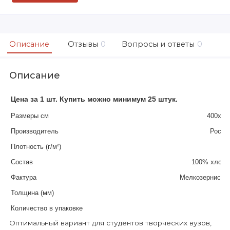
Описание
Отзывы
0
Вопросы и ответы
0
Описание
Цена за 1 шт. Купить можно минимум 25 штук.
Размеры см
400х50
Производитель
Росси
Плотность (г/м²)
28
Состав
100% хлопо
Фактура
Мелкозернисты
Толщина (мм)
4.
Количество в упаковке
2
Оптимальный вариант для студентов творческих вузов,