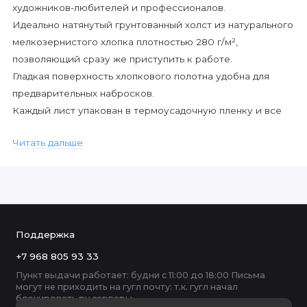
художников-любителей и профессионалов.
Идеально натянутый грунтованный холст из натурального
мелкозернистого хлопка плотностью 280 г/м²,
позволяющий сразу же приступить к работе.
Гладкая поверхность хлопкового полотна удобна для
предварительных набросков.
Каждый лист упакован в термоусадочную пленку и все
они укомплектованы в картонную коробку.
Читать дальше
Поддержка
+7 968 805 93 33
Пункт выдачи работает: будни с 11:00 до 18:00 Письма
могут не приходить на гугл почту: т.к. гугл начал
блокировать ру серверы