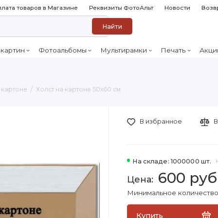
лата товаров в Магазине
Реквизиты ФотоАльт
Новости
Возв
Найти
 картин
Фотоальбомы
Мультирамки
Печать
Акци
 картоне
Холст на картоне 50х60 см
В избранное
В
На складе: 1000000 шт.
600 руб
Минимальное количество 
Купить