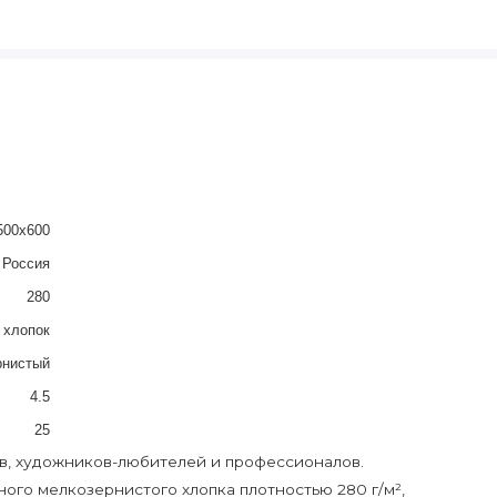
500х600
Россия
280
 хлопок
рнистый
4.5
25
ов, художников-любителей и профессионалов.
ного мелкозернистого хлопка плотностью 280 г/м²,