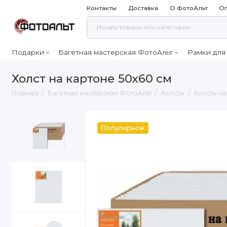
Контакты
Доставка
О ФотоАльт
Оп
Подарки
Багетная мастерская ФотоАльт
Рамки для
Холст на картоне 50х60 см
Главная
Багетная мастерская ФотоАльт
Холсты
Холсты на
Популярное