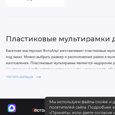
Пластиковые мультирамки 
Багетная мастерская ФотоАльт изготавливает пластиковые мул
под заказ. Можно выбрать размер и расположение рамок в мульт
изготовления. Пластиковые мультирамки являются недорогим 
сочитающее в себе эстетику современности и возможность об
Читать дальше
Мы используем файлы cookie и 
посетителей сайта. Подробнее 
Багетная мастерская в Москве 
«Принять», если даете согласие н