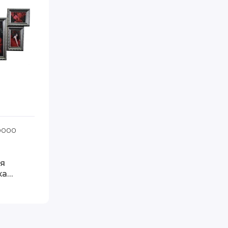
тик бело-коричневая
10000
Код товара: Лесенка 5-5 дерево серебро
я
ка