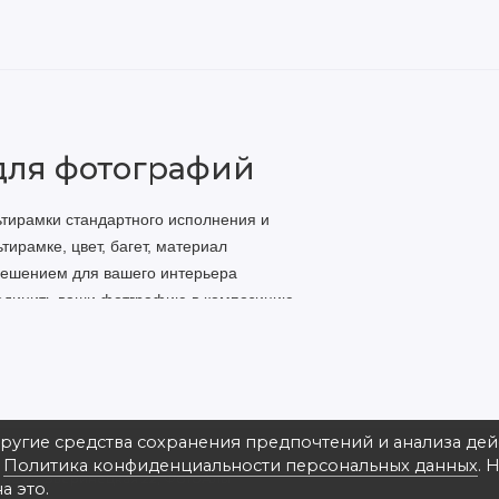
для фотографий
ьтирамки стандартного исполнения и
ирамке, цвет, багет, материал
решением для вашего интерьера
ьединить ваши фотграфию в композицию.
другие средства сохранения предпочтений и анализа де
в
Политика конфиденциальности персональных данных
. 
на ул. Зверинецкая 22, ФотоАльт
а это.