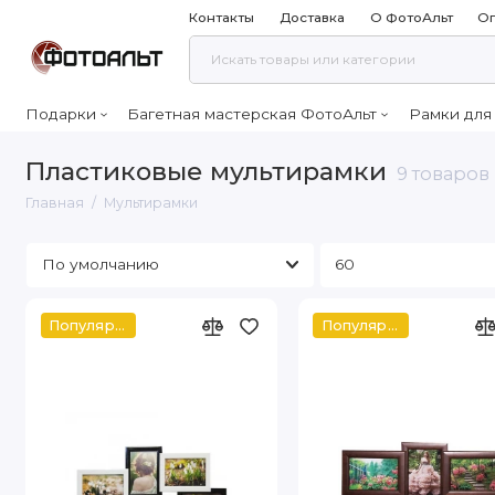
Контакты
Доставка
О ФотоАльт
Оп
Подарки
Багетная мастерская ФотоАльт
Рамки для
Пластиковые мультирамки
9 товаров
Главная
Мультирамки
Популярное
Популярное