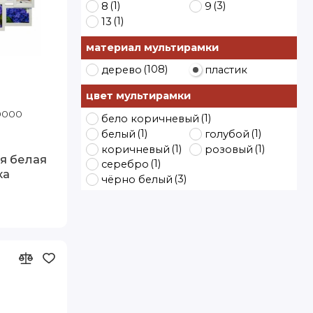
(1)
(3)
8
9
(1)
13
материал мультирамки
(108)
дерево
пластик
цвет мультирамки
ластиковая чёрно-белая
10000
Код товара: Дайкири-2 белая пластик
(1)
бело коричневый
(1)
(1)
белый
голубой
(1)
(1)
коричневый
розовый
я белая
(1)
серебро
ка
(3)
чёрно белый