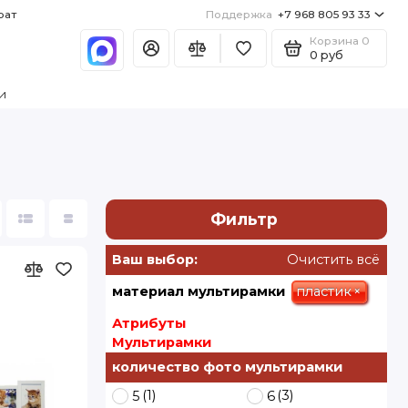
рат
Поддержка
+7 968 805 93 33
Корзина
0
0 руб
и
Фильтр
Ваш выбор:
Очистить всё
пластик
×
материал мультирамки
Атрибуты
Мультирамки
количество фото мультирамки
(1)
(3)
5
6