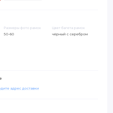
Размеры фото рамок
Цвет багета рамок
50-60
чёрный с серебром
е
дите адрес доставки