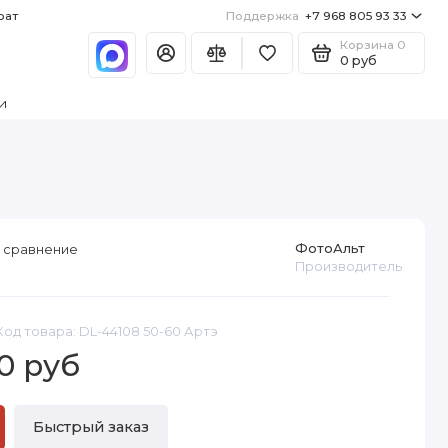
рат
Поддержка
+7 968 805 93 33
Корзина
0
0 руб
и
ФотоАльт
 сравнение
Производитель
Код товара: DL-44108 50-60 Артэ
0 руб
Быстрый заказ