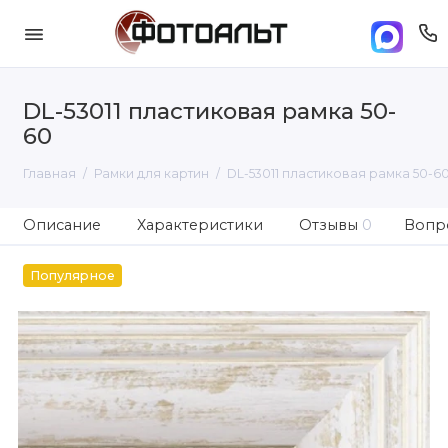
DL-53011 пластиковая рамка 50-
60
Главная
Рамки для картин
DL-53011 пластиковая рамка 50-6
Описание
Характеристики
Отзывы
0
Вопро
Популярное