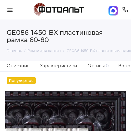
GE086-1450-BX пластиковая
рамка 60-80
Главная
Рамки для картин
GE086-1450-BX пластиковая рамк
Описание
Характеристики
Отзывы
0
Вопро
Популярное