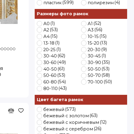
(599)
(4)
пластик
полирезин
Размеры фото рамок
(1)
(52)
А0
А1
(53)
(56)
А2
А3
(15)
(15)
А4
10-15
(1)
(13)
13-18
15-20
1000000
Код товара: 5304-G64 50-60 Артэ
(1)
(9)
20-25
20-30
100 FN
(62)
(1)
30-40
30-45
(49)
(35)
30-60
30-90
я
(61)
(53)
40-50
50-50
0
(53)
(58)
50-60
50-70
(54)
(50)
60-80
70-100
(43)
80-110
Цвет багета рамок
(573)
бежевый
(63)
бежевый с золотом
(12)
бежевый с коричневым
(26)
бежевый с серебром