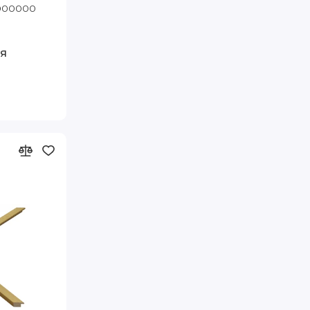
70 Артэ
1000000
Код товара: 5304-G64 A2 Артэ
я