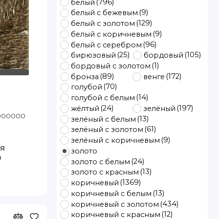
(796)
белый
(9)
белый с бежевым
(129)
белый с золотом
(9)
белый с коричневым
(96)
белый с серебром
(25)
(105)
бирюзовый
бордовый
(1)
бордовый с золотом
(89)
(172)
бронза
венге
(70)
голубой
(14)
голубой с белым
(24)
(197)
жёлтый
зелёный
 Артэ
1000000
Код товара: 76171-1004 50-70 Артэ
(13)
зелёный с белым
(61)
зелёный с золотом
(9)
зелёный с коричневым
я
золото
0
(24)
золото с белым
(13)
золото с красным
(1369)
коричневый
(13)
коричневый с белым
(434)
коричневый с золотом
(12)
коричневый с красным