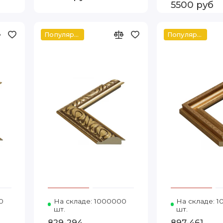
5500 руб
Популярное
Популярное
а
0
Код товара: 829-294 А3 Видека
На складе: 1000000
Код товара: 829-294 30-6
На складе: 
шт.
шт.
829-294
897-461