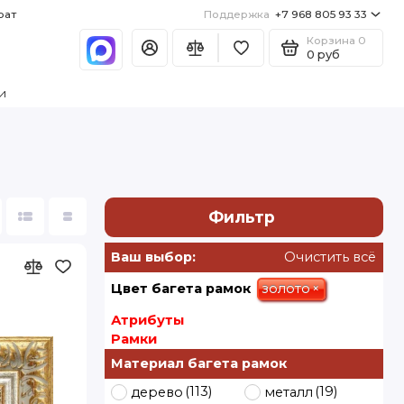
рат
Поддержка
+7 968 805 93 33
Корзина
0
0 руб
и
Фильтр
Ваш выбор:
Очистить всё
золото
×
Цвет багета рамок
Атрибуты
Рамки
Материал багета рамок
(113)
(19)
дерево
металл