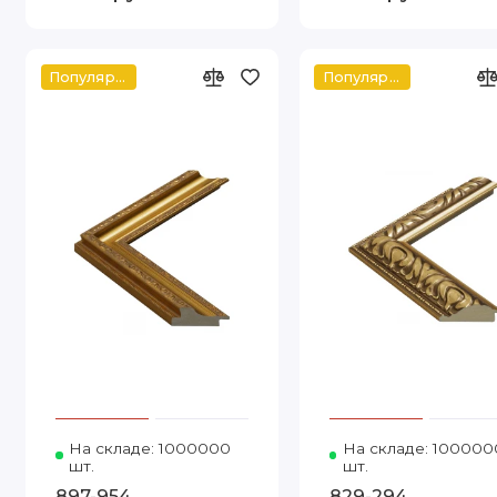
Популярное
Популярное
На складе: 1000000
Код товара: 897-954 30-60 Видек
На складе: 100000
шт.
шт.
897-954
829-294