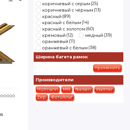
(25)
коричневый с серым
(13)
коричневый с чёрным
(89)
красный
(14)
красный с белым
(60)
красный с золотом
(12)
(39)
кремовый
медный
(11)
оранжевый
(38)
оранжевый с белым
(98)
розовый
Ширина багета рамок
(25)
розовый с белым
(13)
розовый с золотом
применить
(12)
розовый с серебром
(120)
светло коричневый
Производители
(9)
светло серый
Hofmann
MR
Nielsen
Walther
-50 Артэ
(3)
светлое дерево
1000000
Код товара: 897-954 А3 Видека
Zep
ФотоАльт
(440)
серебро
(13)
серебро с золотом
(13)
серебро с чёрным
я
(12)
серо голубой
(5)
серо коричневый
(503)
серый