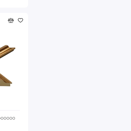
(25)
серый с золотом
(12)
серый с серебром
(146)
синий
(13)
синий с белым
(13)
синий с серым
(8)
сталь
(140)
тёмно коричневый
(9)
тёмно серый
(48)
фиолетовый
(13)
фиолетовый с белым
(760)
чёрный
(13)
чёрный с белым
(9)
чёрный с бронзой
(44)
чёрный с золотом
(13)
чёрный с серебром
(8)
чёрный с серым
0 Видека
1000000
Код товара: 897-461 А3 Видека