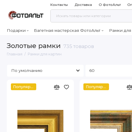
Контакты
Доставка
О ФотоАльт
Оп
Подарки
Багетная мастерская ФотоАльт
Рамки для
Золотые рамки
735 товаров
Главная
Рамки для картин
Популярное
Популярное