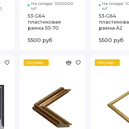
На складе: 1000000
Код товара: 5304-G64 50-
На складе: 
шт.
шт.
а
0
Код товара: 897-430 А3 Видека
53-G64
53-G64
пластиковая
пластикова
рамка 50-70
рамка A2
5500 руб
5500 руб
Популярное
Популярное