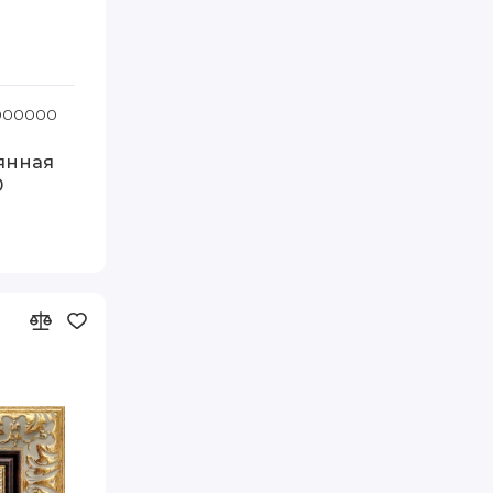
0 Видека
1000000
Код товара: 148.33.031 50-60 Видека
янная
0