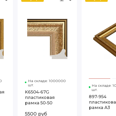
тэ
0
Код товара: DL-65031 50-70 Артэ
На складе: 1000000
Код товара: K6504-67G 50
шт.
На складе: 
шт.
ая
K6504-67G
897-954
пластиковая
пластикова
рамка 50-50
рамка А3
5500 руб