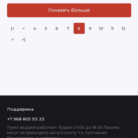
Показать больше
|<
<
4
5
6
7
8
9
10
11
12
>
>|
Поддержка
+7 968 805 93 33
Пункт выдачи работает: будни с 11:00 до 18:00 Письма
могут не приходить на гугл почту: т.к. гугл начал
блокировать ру серверы