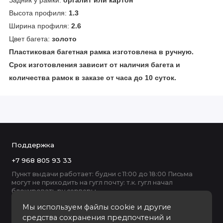
Задник у рамки:
оргалит или картон
Высота профиля:
1.3
Ширина профиля:
2.6
Цвет багета:
золото
Пластиковая багетная рамка изготовлена в ручную.
Срок изготовления зависит от наличия багета и
количества рамок в заказе от часа до 10 суток.
Поддержка
+7 968 805 93 33
Пункт выдачи работает: будни с 11:00 до 18:00 Письма
могут не приходить на гугл почту: т.к. гугл начал
блокировать ру серверы
Мы используем файлы cookie и другие
средства сохранения предпочтений и