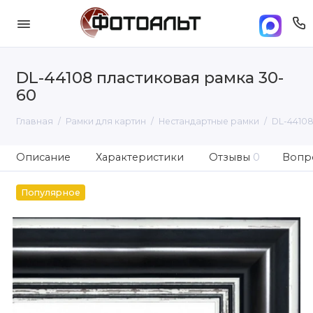
DL-44108 пластиковая рамка 30-
60
Главная
Рамки для картин
Нестандартные рамки
DL-44108
Описание
Характеристики
Отзывы
0
Вопро
Популярное