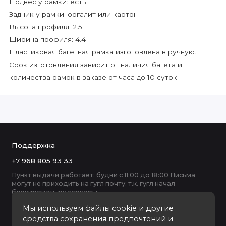
Подвес у рамки: есть
Задник у рамки: оргалит или картон
Высота профиля: 2.5
Ширина профиля: 4.4
Пластиковая багетная рамка изготовлена в ручную.
Срок изготовления зависит от наличия багета и
количества рамок в заказе от часа до 10 суток.
Поддержка
+7 968 805 93 33
Пункт выдачи работает: будни с 11:00 до 18:00 Письма
могут не приходить на гугл почту: т.к. гугл начал
блокировать ру серверы
Мы используем файлы cookie и другие
средства сохранения предпочтений и