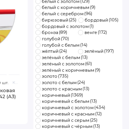
(129)
белый с золотом
(9)
белый с коричневым
(96)
белый с серебром
(25)
(105)
бирюзовый
бордовый
(1)
бордовый с золотом
(89)
(172)
бронза
венге
(70)
голубой
(14)
голубой с белым
(24)
(197)
жёлтый
зелёный
(13)
зелёный с белым
(61)
зелёный с золотом
(9)
зелёный с коричневым
(735)
золото
(24)
золото с белым
 FIA
9 шт.
Код товара: 45-R 29.7x42 (A3) Hofmann
(13)
золото с красным
иковая
(1369)
коричневый
42 (A3)
(13)
коричневый с белым
(434)
коричневый с золотом
(12)
коричневый с красным
(25)
коричневый с серым
(13)
коричневый с чёрным