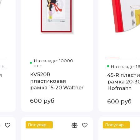
На складе: 10000
Код товара: KV520R 15-20 
шт.
Код товара: 45-R 15-20 Hofmann
На складе: 16
KV520R
я
45-R пласт
пластиковая
рамка 20-3
рамка 15-20 Walther
Hofmann
600 руб
600 руб
Популярное
Популярное