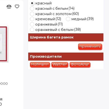
красный
(14)
красный с белым
(60)
красный с золотом
(12)
(39)
кремовый
медный
(11)
оранжевый
(38)
оранжевый с белым
(98)
розовый
Ширина багета рамок
(25)
розовый с белым
(13)
розовый с золотом
применить
(12)
розовый с серебром
(120)
светло коричневый
Производители
(9)
светло серый
Hofmann
Walther
ФотоАльт
(3)
светлое дерево
(440)
серебро
(13)
серебро с золотом
(13)
серебро с чёрным
10000
Код товара: KV040R 30-40 Walther
(12)
серо голубой
(5)
серо коричневый
(503)
серый
я
(25)
серый с золотом
0
(12)
серый с серебром