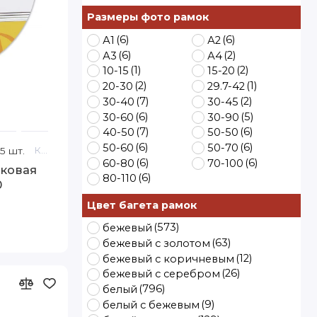
Размеры фото рамок
(6)
(6)
А1
А2
(6)
(2)
А3
А4
(1)
(2)
10-15
15-20
(2)
(1)
20-30
29.7-42
(7)
(2)
30-40
30-45
(6)
(5)
30-60
30-90
(7)
(6)
40-50
50-50
Walther
(6)
(6)
50-60
50-70
5 шт.
Код товара: 45-R 20-30 Hofmann
(6)
(6)
60-80
70-100
иковая
(6)
80-110
0
Цвет багета рамок
(573)
бежевый
(63)
бежевый с золотом
(12)
бежевый с коричневым
(26)
бежевый с серебром
(796)
белый
(9)
белый с бежевым