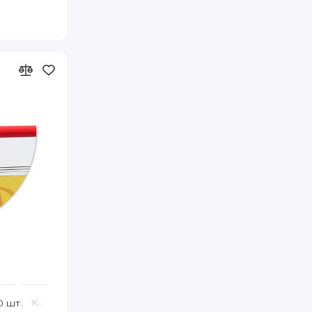
(146)
синий
(13)
синий с белым
(13)
синий с серым
(8)
сталь
(140)
тёмно коричневый
(9)
тёмно серый
(48)
фиолетовый
(13)
фиолетовый с белым
(760)
чёрный
(13)
чёрный с белым
(9)
чёрный с бронзой
(44)
чёрный с золотом
(13)
чёрный с серебром
(8)
чёрный с серым
-40 FIA
0 шт.
Код товара: 45-R 40-50 Hofmann