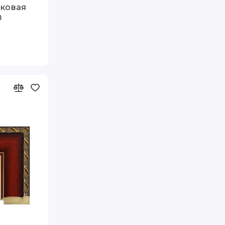
иковая
0