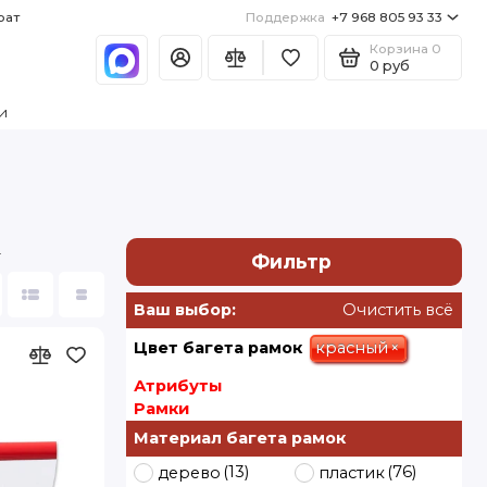
рат
Поддержка
+7 968 805 93 33
Корзина
0
0 руб
и
.
Фильтр
Ваш выбор:
Очистить всё
красный
×
Цвет багета рамок
Атрибуты
Рамки
Материал багета рамок
(13)
(76)
дерево
пластик