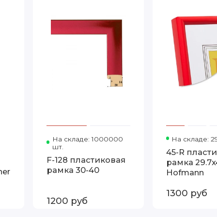
r
Код товара: KV130R А4 Walther
На складе: 1000000
Код товара: Т.2016-14 30-40
На складе: 2
шт.
45-R пласт
F-128 пластиковая
рамка 29.7x
рамка 30-40
her
Hofmann
1300 руб
1200 руб