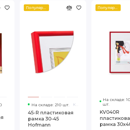
Популярное
Популярное
На складе: 
шт.
0
Код товара: Т.2016-14 30-60 FIA
На складе: 210 шт.
Код товара: 45-R 30-45 Hofmann
KV040R
45-R пластиковая
ая
пластикова
рамка 30-45
рамка 30х4
Hofmann