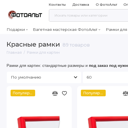
Контакты
Доставка
О ФотоАльт
Оп
Подарки
Багетная мастерская ФотоАльт
Рамки для
Красные рамки
89 товаров
Главная
Рамки для картин
Рамки для картин: стандартные размеры и
под заказ
под нужн
Популярное
Популярное