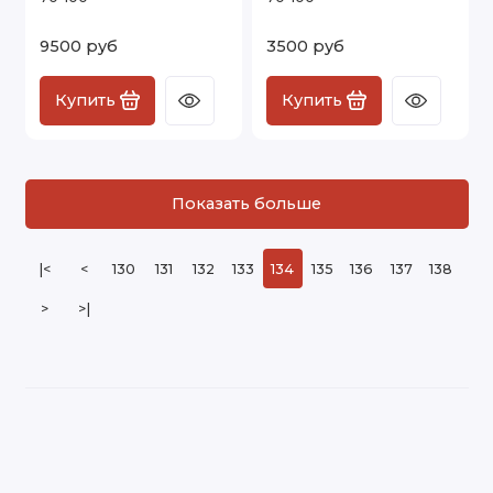
9500 руб
3500 руб
Купить
Купить
Показать больше
|<
<
130
131
132
133
134
135
136
137
138
>
>|