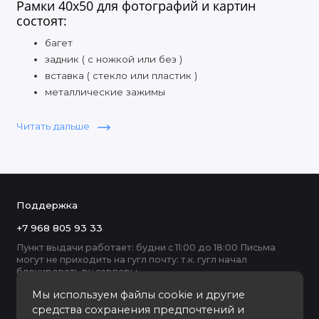
Рамки 40х50 для фотографий и картин
состоят:
багет
задник ( с ножкой или без )
вставка ( стекло или пластик )
металлические зажимы
На что обратить внимание при выборе:
Читать дальше
на материал: пластиковые, деревянные,
металлические, без багетные
на подвес: вертикально или горизонтально
на материал задника: оргалит или картон
на выбор стёкол: их 5 вариантов на выбор
Поддержка
нужен ли вам паспарту
+7 968 805 93 33
на цвет
Пункт выдачи работает: будни с 11:00 до 18:00 Письма
на конфигурацию: бывают плоские, полукруглые, с
могут не приходить на гугл почту: т.к. гугл начал
узором, высокие с профилем коробочка
блокировать ру серверы
Фоторамки 40х50
ФотоАльт изготовлены в ручную на
Мы используем файлы cookie и другие
Итальянском оборудовании, мы продаём оптом и в
средства сохранения предпочтений и