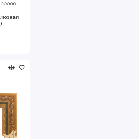
110 Артэ
1000000
Код товара: 8402-G66 80-110 Артэ
тиковая
0