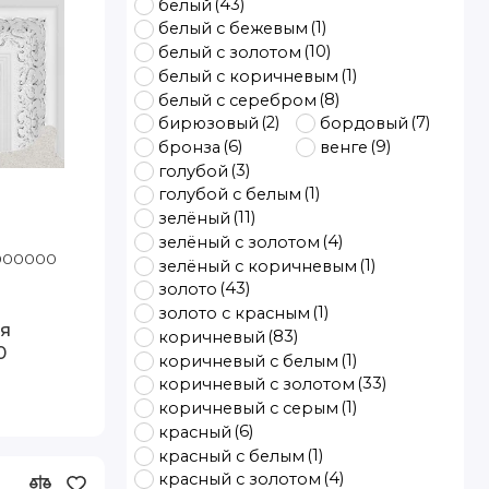
(43)
белый
(1)
белый с бежевым
(10)
белый с золотом
(1)
белый с коричневым
(8)
белый с серебром
(2)
(7)
бирюзовый
бордовый
(6)
(9)
бронза
венге
(3)
голубой
(1)
голубой с белым
(11)
зелёный
(4)
зелёный с золотом
10 Артэ
1000000
Код товара: K6504-WS 80-110 Артэ
(1)
зелёный с коричневым
(43)
золото
(1)
золото с красным
я
(83)
коричневый
0
(1)
коричневый с белым
(33)
коричневый с золотом
(1)
коричневый с серым
(6)
красный
(1)
красный с белым
(4)
красный с золотом