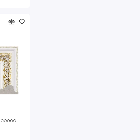
10 Артэ
1000000
Код товара: 77311-90101 80-110 Артэ