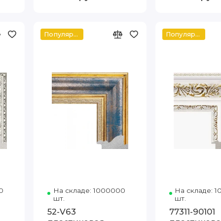
Популярное
Популярное
тэ
0
Код товара: DL-5772 80-110 Артэ
На складе: 1000000
Код товара: 5216-V63 80-1
На складе: 
шт.
шт.
52-V63
77311-90101