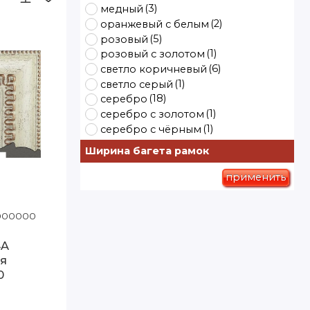
(3)
медный
(2)
оранжевый с белым
(5)
розовый
(1)
розовый с золотом
(6)
светло коричневый
(1)
светло серый
(18)
серебро
(1)
серебро с золотом
(1)
серебро с чёрным
(30)
(8)
серый
синий
Ширина багета рамок
(1)
синий с белым
(1)
синий с серым
применить
(10)
тёмно коричневый
(1)
(3)
тёмно серый
фиолетовый
-110 Артэ
1000000
Код товара: D5900C-204A 80-110 Артэ
(1)
фиолетовый с белым
(39)
чёрный
4A
(1)
чёрный с бронзой
я
(4)
чёрный с золотом
0
(1)
чёрный с серебром