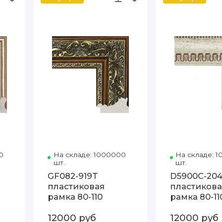
Артэ
0
Код товара: GE111-2232-B 80-110 Артэ
На складе: 1000000
Код товара: GF082-919T 80
На складе: 
шт.
шт.
GF082-919T
D5900C-20
пластиковая
пластикова
рамка 80-110
рамка 80-11
12000 руб
12000 руб