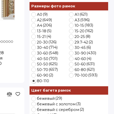
Размеры фото рамок
(9)
(621)
А0
А1
(649)
(596)
А2
А3
(206)
(183)
А4
10-15
(5)
(162)
13-18
15-20
(4)
(8)
15-21
20-25
1000000
Код товара: F5197-3005-28 80-110 Артэ
(126)
(2)
20-30
29.7-42
0 Видека
(714)
(6)
30-40
30-45
28
(548)
(430)
30-60
30-90
я
(701)
(4)
40-50
40-60
0
(625)
(631)
50-50
50-60
(657)
(621)
50-70
60-80
(2)
(593)
60-90
70-100
80-110
Цвет багета рамок
(29)
бежевый
(3)
бежевый с золотом
(2)
бежевый с серебром