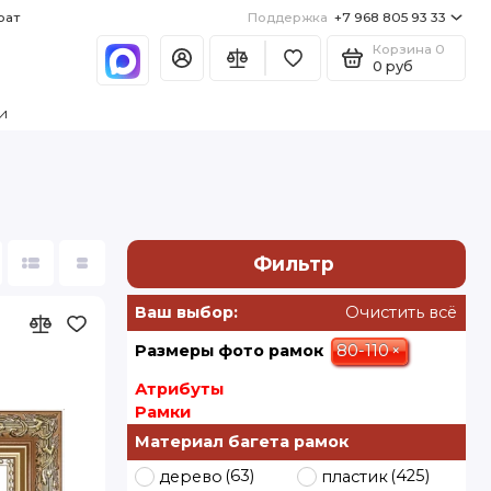
рат
Поддержка
+7 968 805 93 33
Корзина
0
0 руб
и
Фильтр
Ваш выбор:
Очистить всё
80-110
×
Размеры фото рамок
Атрибуты
Рамки
Материал багета рамок
(63)
(425)
дерево
пластик