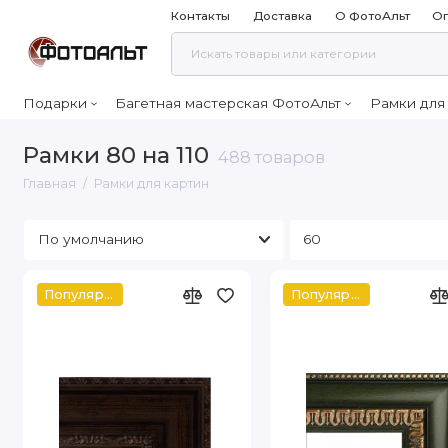
Контакты
Доставка
О ФотоАльт
Оп
Подарки
Багетная мастерская ФотоАльт
Рамки для
Рамки 80 на 110
488 товаров
Главная
Рамки для картин
Популярное
Популярное