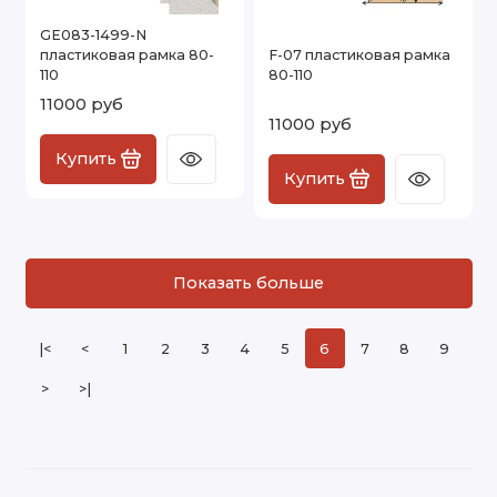
GE083-1499-N
пластиковая рамка 80-
F-07 пластиковая рамка
110
80-110
11000 руб
11000 руб
Купить
Купить
Показать больше
|<
<
1
2
3
4
5
6
7
8
9
>
>|