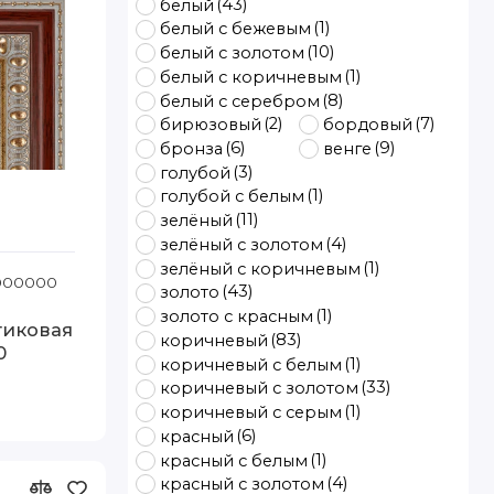
(43)
белый
(1)
белый с бежевым
(10)
белый с золотом
(1)
белый с коричневым
(8)
белый с серебром
(2)
(7)
бирюзовый
бордовый
(6)
(9)
бронза
венге
(3)
голубой
(1)
голубой с белым
(11)
зелёный
(4)
зелёный с золотом
10
(1)
зелёный с коричневым
1000000
Код товара: 685-264 80-110
(43)
золото
(1)
золото с красным
тиковая
(83)
коричневый
0
(1)
коричневый с белым
(33)
коричневый с золотом
(1)
коричневый с серым
(6)
красный
(1)
красный с белым
(4)
красный с золотом