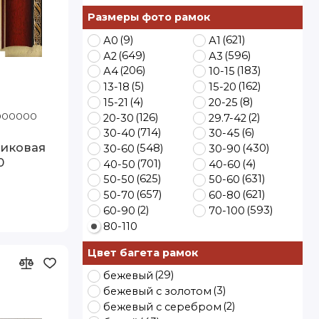
Размеры фото рамок
(9)
(621)
А0
А1
(649)
(596)
А2
А3
(206)
(183)
А4
10-15
(5)
(162)
13-18
15-20
(4)
(8)
15-21
20-25
1000000
Код товара: 1090-12 80-110
(126)
(2)
20-30
29.7-42
(714)
(6)
30-40
30-45
тиковая
(548)
(430)
30-60
30-90
0
(701)
(4)
40-50
40-60
(625)
(631)
50-50
50-60
(657)
(621)
50-70
60-80
(2)
(593)
60-90
70-100
80-110
Цвет багета рамок
(29)
бежевый
(3)
бежевый с золотом
(2)
бежевый с серебром