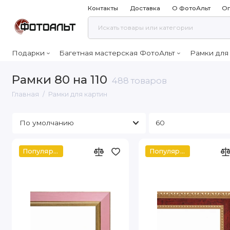
Контакты
Доставка
О ФотоАльт
Оп
Подарки
Багетная мастерская ФотоАльт
Рамки для
Рамки 80 на 110
488 товаров
Главная
Рамки для картин
Популярное
Популярное