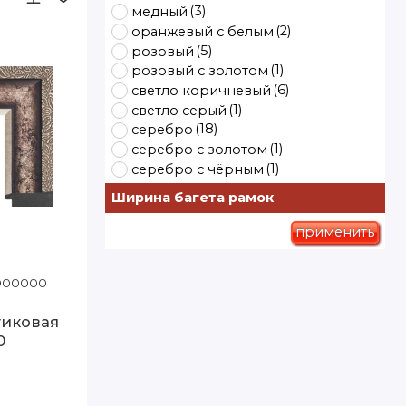
(3)
медный
(2)
оранжевый с белым
(5)
розовый
(1)
розовый с золотом
(6)
светло коричневый
(1)
светло серый
(18)
серебро
(1)
серебро с золотом
(1)
серебро с чёрным
(30)
(8)
серый
синий
Ширина багета рамок
(1)
синий с белым
(1)
синий с серым
применить
(10)
тёмно коричневый
(1)
(3)
тёмно серый
фиолетовый
1000000
Код товара: 775-2 80-110
(1)
фиолетовый с белым
(39)
чёрный
тиковая
(1)
чёрный с бронзой
0
(4)
чёрный с золотом
(1)
чёрный с серебром