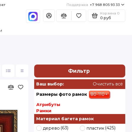
рат
Поддержка
+7 968 805 93 33
Корзина
0
0 руб
и
Фильтр
Ваш выбор:
Очистить всё
80-110
×
Размеры фото рамок
Атрибуты
Рамки
Материал багета рамок
(63)
(425)
дерево
пластик