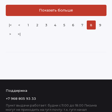
Показать больше
|<
<
1
2
3
4
5
6
7
8
9
>
>|
Поддержка
+7 968 805 93 33
Пункт выдачи работает: будни с 11:00 до 18:00 Письма
могут не приходить на гугл почту: т.к. гугл начал