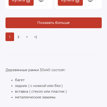
Купить
Купить
Показать больше
1
2
>
>|
Деревянные рамки 30х40 состоят:
багет
задник ( с ножкой или без )
вставка ( стекло или пластик )
металлические зажимы
Деревянные рамки 30х40 ФотоАльт изготовлены в