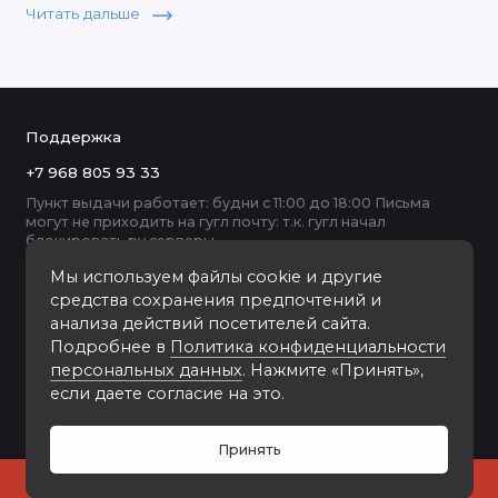
Читать дальше
ручную на Итальянском оборудовании, мы продаём
деревянные рамки 30х40 для фото оптом и в розницу.
Поддержка
+7 968 805 93 33
Пункт выдачи работает: будни с 11:00 до 18:00 Письма
могут не приходить на гугл почту: т.к. гугл начал
блокировать ру серверы
Мы используем файлы cookie и другие
средства сохранения предпочтений и
анализа действий посетителей сайта.
Подробнее в
Политика конфиденциальности
персональных данных
. Нажмите «Принять»,
если даете согласие на это.
Принять
0