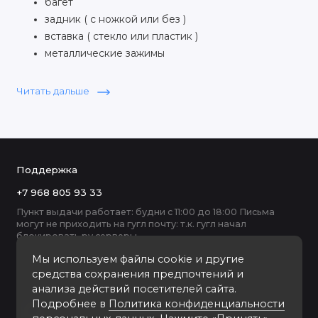
багет
задник ( с ножкой или без )
вставка ( стекло или пластик )
металлические зажимы
Деревянные рамки 15х20 ФотоАльт изготовлены в
Читать дальше
ручную на Итальянском оборудовании, мы продаём
деревянные рамки 15х20 для фото оптом и в розницу.
Поддержка
+7 968 805 93 33
Пункт выдачи работает: будни с 11:00 до 18:00 Письма
могут не приходить на гугл почту: т.к. гугл начал
блокировать ру серверы
Мы используем файлы cookie и другие
средства сохранения предпочтений и
анализа действий посетителей сайта.
Подробнее в
Политика конфиденциальности