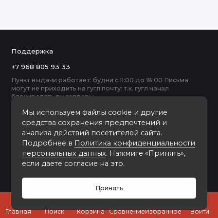
Поддержка
+7 968 805 93 33
Пункт выдачи работает: будни с 11:00 до 18:00 Письма
могут не приходить на гугл почту: т.к. гугл начал
блокировать ру серверы
Мы используем файлы cookie и другие
средства сохранения предпочтений и
анализа действий посетителей сайта.
Подробнее в
Политика конфиденциальности
персональных данных
. Нажмите «Принять»,
если даете согласие на это.
Принять
0
Главная
Поиск
Корзина
Сравнение
Избранное
Войти