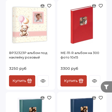
BP32323P альбом под
ME-111-R альбом на 300
наклейку розовый
фото 10х15
3250 руб
3300 руб
Купить
Купить