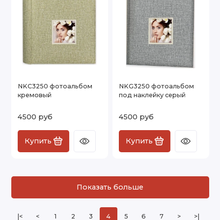
NKC3250 фотоальбом
NKG3250 фотоальбом
кремовый
под наклейку серый
4500 руб
4500 руб
Купить
Купить
Показать больше
|<
<
1
2
3
4
5
6
7
>
>|